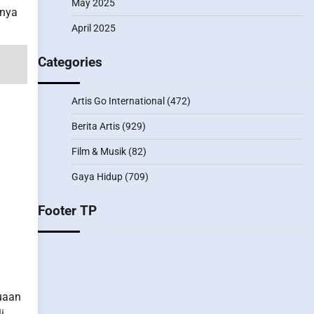
May 2025
rnya
April 2025
Categories
Artis Go International
(472)
Berita Artis
(929)
Film & Musik
(82)
Gaya Hidup
(709)
Footer TP
nuaan
i