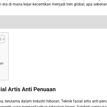
 era di mana kejar kecantikan menjadi tren global, apa sebena
aan
al Artis Anti Penuaan
, terutama dalam industri hiburan. Teknik facial artis anti pe
canggih yang memanfaatkan teknologi tinggi. Selebriti sering kal