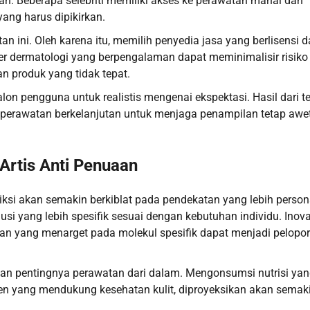
gkan. Beberapa selebriti memiliki akses ke perawatan mahal dan
yang harus dipikirkan.
n ini. Oleh karena itu, memilih penyedia jasa yang berlisensi 
er dermatologi yang berpengalaman dapat meminimalisir risiko
n produk yang tidak tepat.
on pengguna untuk realistis mengenai ekspektasi. Hasil dari t
kan perawatan berkelanjutan untuk menjaga penampilan tetap awe
Artis Anti Penuaan
diksi akan semakin berkiblat pada pendekatan yang lebih person
i yang lebih spesifik sesuai dengan kebutuhan individu. Inova
tan yang menarget pada molekul spesifik dapat menjadi pelopor
akan pentingnya perawatan dari dalam. Mengonsumsi nutrisi ya
en yang mendukung kesehatan kulit, diproyeksikan akan semak