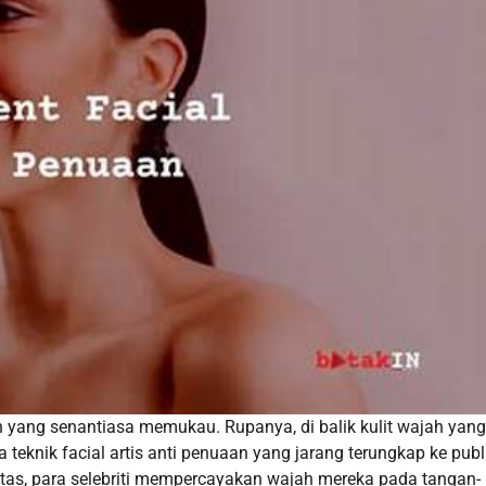
an yang senantiasa memukau. Rupanya, di balik kulit wajah yang
 teknik facial artis anti penuaan yang jarang terungkap ke publi
atas, para selebriti mempercayakan wajah mereka pada tangan-