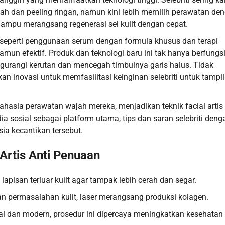
h dan peeling ringan, namun kini lebih memilih perawatan de
 mampu merangsang regenerasi sel kulit dengan cepat.
an seperti penggunaan serum dengan formula khusus dan terapi
un efektif. Produk dan teknologi baru ini tak hanya berfungs
ngurangi kerutan dan mencegah timbulnya garis halus. Tidak
 inovasi untuk memfasilitasi keinginan selebriti untuk tampil
hasia perawatan wajah mereka, menjadikan teknik facial artis 
a sosial sebagai platform utama, tips dan saran selebriti deng
a kecantikan tersebut.
Artis Anti Penuaan
lapisan terluar kulit agar tampak lebih cerah dan segar.
dan permasalahan kulit, laser merangsang produksi kolagen.
l dan modern, prosedur ini dipercaya meningkatkan kesehatan k