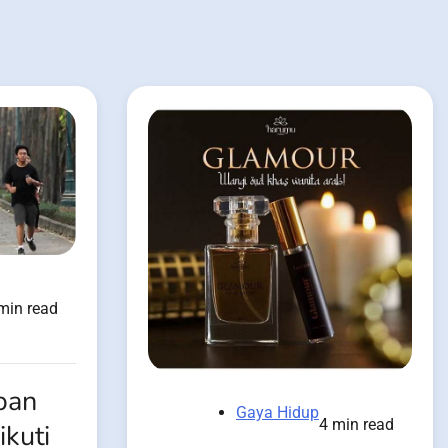
min read
ban
Gaya Hidup
4 min read
kuti