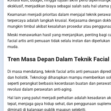
kondisi kulit, budget, hingga tujuan akhir perlu diperhitun
eksklusif, menjadikan biaya sebagai salah satu hal utama 
Keamanan menjadi prioritas dalam menjajal teknik perawata
terpercaya adalah langkah krusial. Kerjasama dengan dokt
mungkin timbul akibat kesalahan prosedur atau penggunaa
Meski menawarkan hasil yang menjanjikan, penting bagi cal
facial artis anti penuaan tidak selalu instan dan diperlu
muda.
Tren Masa Depan Dalam Teknik Facial 
Di masa mendatang, teknik facial artis anti penuaan dipre
dan holistik. Teknologi diharapkan mampu memberikan solus
seperti perangkat berbasis kecerdasan buatan dan perawa
revolusi dalam perawatan anti-aging.
Hal lain yang patut menjadi perhatian adalah kesadaran 
tepat, menjaga gaya hidup sehat, dan penggunaan suplem
diminati di kalangan publik maupun selebriti.