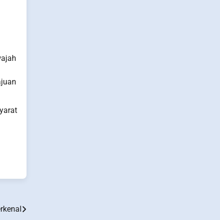
wajah
ajuan
yarat
rkenal