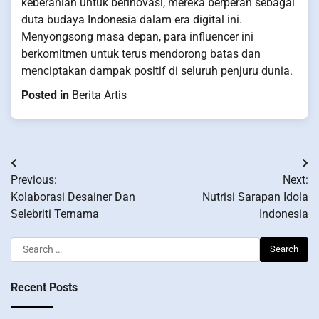
keberanian untuk berinovasi, mereka berperan sebagai
duta budaya Indonesia dalam era digital ini.
Menyongsong masa depan, para influencer ini
berkomitmen untuk terus mendorong batas dan
menciptakan dampak positif di seluruh penjuru dunia.
Posted in
Berita Artis
Post
Previous:
Next:
navigation
Kolaborasi Desainer Dan
Nutrisi Sarapan Idola
Selebriti Ternama
Indonesia
Search
for:
Recent Posts