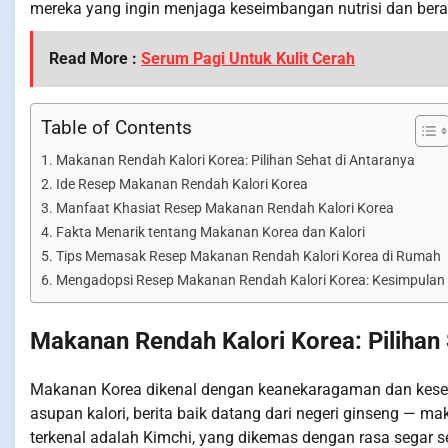
mereka yang ingin menjaga keseimbangan nutrisi dan bera
Read More :
Serum Pagi Untuk Kulit Cerah
Table of Contents
Makanan Rendah Kalori Korea: Pilihan Sehat di Antaranya
Ide Resep Makanan Rendah Kalori Korea
Manfaat Khasiat Resep Makanan Rendah Kalori Korea
Fakta Menarik tentang Makanan Korea dan Kalori
Tips Memasak Resep Makanan Rendah Kalori Korea di Rumah
Mengadopsi Resep Makanan Rendah Kalori Korea: Kesimpulan
Makanan Rendah Kalori Korea: Pilihan 
Makanan Korea dikenal dengan keanekaragaman dan keseim
asupan kalori, berita baik datang dari negeri ginseng — m
terkenal adalah Kimchi, yang dikemas dengan rasa segar se