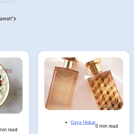
aerah”
Gaya Hidup
0 min read
min read