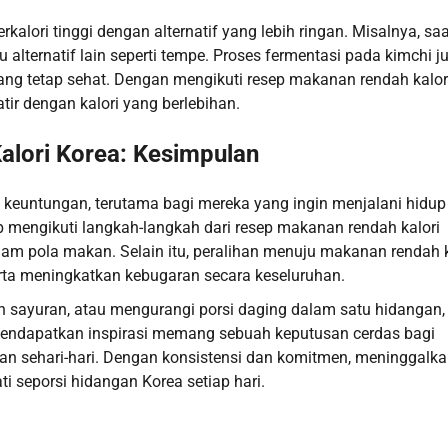
alori tinggi dengan alternatif yang lebih ringan. Misalnya, saa
 alternatif lain seperti tempe. Proses fermentasi pada kimchi j
yang tetap sehat. Dengan mengikuti resep makanan rendah kalor
tir dengan kalori yang berlebihan.
lori Korea: Kesimpulan
untungan, terutama bagi mereka yang ingin menjalani hidup 
mengikuti langkah-langkah dari resep makanan rendah kalori
lam pola makan. Selain itu, peralihan menuju makanan rendah k
serta meningkatkan kebugaran secara keseluruhan.
an sayuran, atau mengurangi porsi daging dalam satu hidangan,
mendapatkan inspirasi memang sebuah keputusan cerdas bagi
an sehari-hari. Dengan konsistensi dan komitmen, meninggalk
i seporsi hidangan Korea setiap hari.