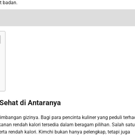
t badan.
Sehat di Antaranya
bangan gizinya. Bagi para pencinta kuliner yang peduli terh
akanan rendah kalori tersedia dalam beragam pilihan. Salah sat
rta rendah kalori. Kimchi bukan hanya pelengkap, tetapi juga