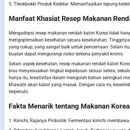
5. Tteokbokki Produk Kedelai: Memanfaatkan tepung kedelai
Manfaat Khasiat Resep Makanan Renda
Mengadopsi resep makanan rendah kalori Korea tidak hany
mengoptimalkan kesehatan secara keseluruhan. Tingginya
yang cukup, yang sangat baik untuk pencernaan. Selain 
buatan dapat mengurangi risiko terkena penyakit kronis.
Selain aspek kesehatan, resep makanan rendah kalori Korea
bisa menyesuaikan tingkat kepedasan sesuai selera, sekali
hanya itu, kreativitas dalam mengolah bahan seringkali
khawatir akan kalori yang masuk. Dengan cara ini, keseim
terpenuhi.
Fakta Menarik tentang Makanan Korea 
1. Kimchi, Rajanya Probiotik: Fermentasi kimchi membawa