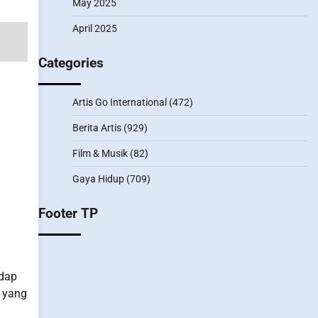
May 2025
April 2025
Categories
Artis Go International
(472)
Berita Artis
(929)
Film & Musik
(82)
Gaya Hidup
(709)
Footer TP
adap
u yang