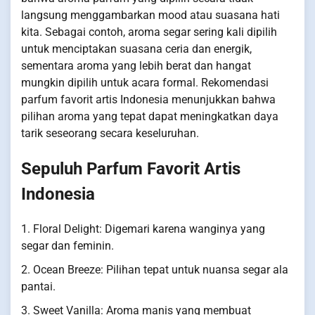
langsung menggambarkan mood atau suasana hati
kita. Sebagai contoh, aroma segar sering kali dipilih
untuk menciptakan suasana ceria dan energik,
sementara aroma yang lebih berat dan hangat
mungkin dipilih untuk acara formal. Rekomendasi
parfum favorit artis Indonesia menunjukkan bahwa
pilihan aroma yang tepat dapat meningkatkan daya
tarik seseorang secara keseluruhan.
Sepuluh Parfum Favorit Artis
Indonesia
1. Floral Delight: Digemari karena wanginya yang
segar dan feminin.
2. Ocean Breeze: Pilihan tepat untuk nuansa segar ala
pantai.
3. Sweet Vanilla: Aroma manis yang membuat