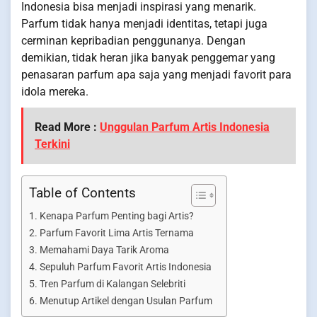
Indonesia bisa menjadi inspirasi yang menarik.
Parfum tidak hanya menjadi identitas, tetapi juga
cerminan kepribadian penggunanya. Dengan
demikian, tidak heran jika banyak penggemar yang
penasaran parfum apa saja yang menjadi favorit para
idola mereka.
Read More :
Unggulan Parfum Artis Indonesia
Terkini
Table of Contents
Kenapa Parfum Penting bagi Artis?
Parfum Favorit Lima Artis Ternama
Memahami Daya Tarik Aroma
Sepuluh Parfum Favorit Artis Indonesia
Tren Parfum di Kalangan Selebriti
Menutup Artikel dengan Usulan Parfum