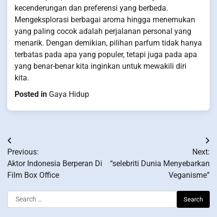
kecenderungan dan preferensi yang berbeda.
Mengeksplorasi berbagai aroma hingga menemukan
yang paling cocok adalah perjalanan personal yang
menarik. Dengan demikian, pilihan parfum tidak hanya
terbatas pada apa yang populer, tetapi juga pada apa
yang benar-benar kita inginkan untuk mewakili diri
kita.
Posted in
Gaya Hidup
Post
Previous:
Next:
navigation
Aktor Indonesia Berperan Di
“selebriti Dunia Menyebarkan
Film Box Office
Veganisme”
Search
for: