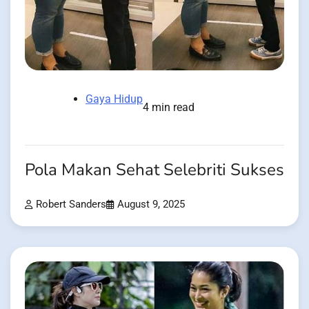
Gaya Hidup
4 min read
Pola Makan Sehat Selebriti Sukses
Robert Sanders
August 9, 2025