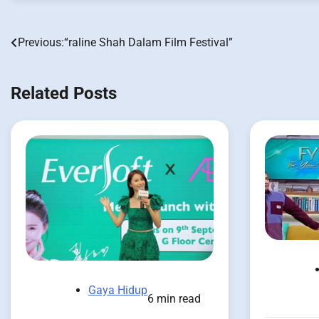
Previous:
“raline Shah Dalam Film Festival”
Post
navigation
Related Posts
Gaya Hidup
6 min read