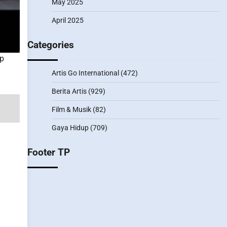
May 2025
April 2025
Categories
ap
Artis Go International
(472)
Berita Artis
(929)
Film & Musik
(82)
Gaya Hidup
(709)
Footer TP