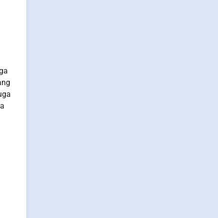
oga
ang
juga
ya