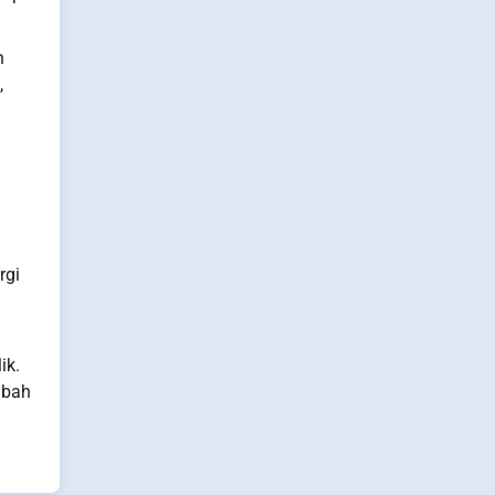
n
,
rgi
ik.
ubah