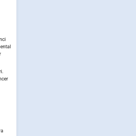
nci
ental
r
i.
ncer
ya