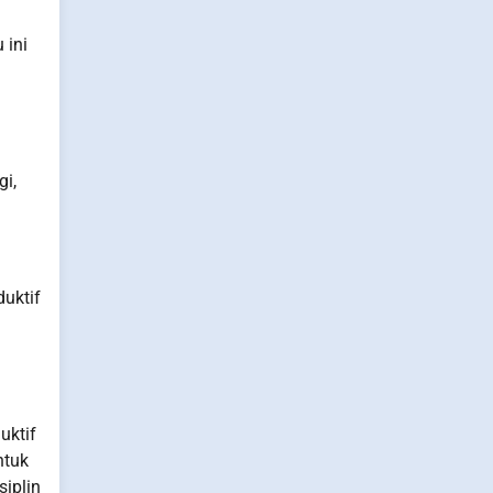
 ini
gi,
duktif
uktif
ntuk
iplin