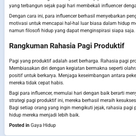
yang terbangun sejak pagi hari membekali influencer den
Dengan cara ini, para influencer berhasil menyebarkan p
motivasi untuk mencapai hal-hal luar biasa dalam hidup mer
namun filosofi hidup yang dapat menginspirasi siapa saja.
Rangkuman Rahasia Pagi Produktif
Pagi yang produktif adalah aset berharga. Rahasia pagi prod
Membiasakan diri dengan kegiatan bermakna seperti olah
positif untuk berkarya. Menjaga keseimbangan antara peke
mereka tidak cepat habis.
Bagi para influencer, memulai hari dengan baik berarti m
strategi pagi produktif ini, mereka berhasil meraih kesu
Bagi setiap orang yang ingin mengikuti jejak, rahasia pagi
hidup mereka menjadi lebih baik.
Posted in
Gaya Hidup