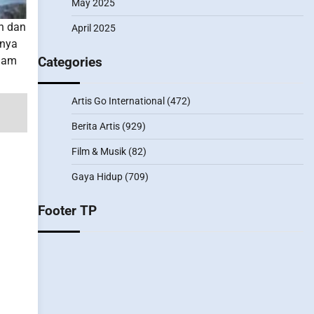
May 2025
h dan
April 2025
anya
Categories
alam
Artis Go International
(472)
Berita Artis
(929)
Film & Musik
(82)
Gaya Hidup
(709)
Footer TP