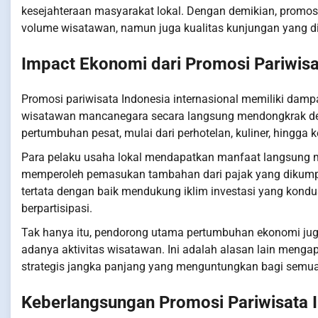
kesejahteraan masyarakat lokal. Dengan demikian, promosi
volume wisatawan, namun juga kualitas kunjungan yang di
Impact Ekonomi dari Promosi Pariwisat
Promosi pariwisata Indonesia internasional memiliki damp
wisatawan mancanegara secara langsung mendongkrak dev
pertumbuhan pesat, mulai dari perhotelan, kuliner, hingga k
Para pelaku usaha lokal mendapatkan manfaat langsung me
memperoleh pemasukan tambahan dari pajak yang dikumpulk
tertata dengan baik mendukung iklim investasi yang kond
berpartisipasi.
Tak hanya itu, pendorong utama pertumbuhan ekonomi juga 
adanya aktivitas wisatawan. Ini adalah alasan lain mengap
strategis jangka panjang yang menguntungkan bagi semua
Keberlangsungan Promosi Pariwisata I