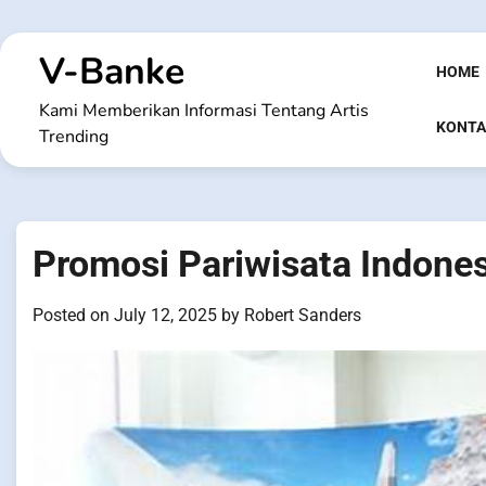
Skip
to
V-Banke
content
HOME
Kami Memberikan Informasi Tentang Artis
KONTA
Trending
Promosi Pariwisata Indones
Posted on
July 12, 2025
by
Robert Sanders