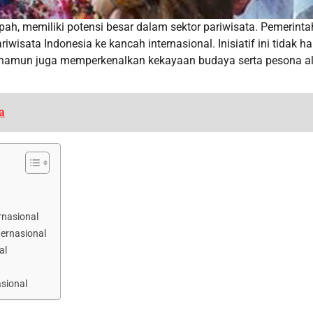
h, memiliki potensi besar dalam sektor pariwisata. Pemerinta
wisata Indonesia ke kancah internasional. Inisiatif ini tidak h
 namun juga memperkenalkan kekayaan budaya serta pesona 
a
rnasional
ternasional
al
sional