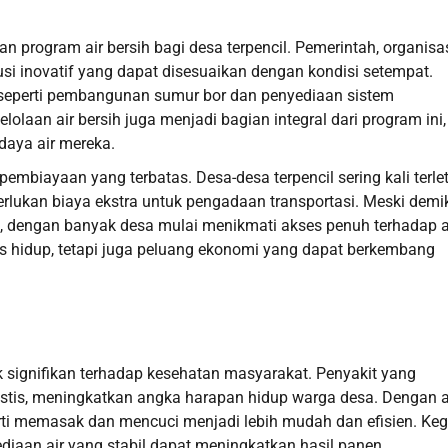
 program air bersih bagi desa terpencil. Pemerintah, organisa
lusi inovatif yang dapat disesuaikan dengan kondisi setempat.
 seperti pembangunan sumur bor dan penyediaan sistem
olaan air bersih juga menjadi bagian integral dari program ini,
daya air mereka.
embiayaan yang terbatas. Desa-desa terpencil sering kali terlet
lukan biaya ekstra untuk pengadaan transportasi. Meski demik
tif, dengan banyak desa mulai menikmati akses penuh terhadap a
as hidup, tetapi juga peluang ekonomi yang dapat berkembang
 signifikan terhadap kesehatan masyarakat. Penyakit yang
drastis, meningkatkan angka harapan hidup warga desa. Dengan a
perti memasak dan mencuci menjadi lebih mudah dan efisien. Keg
diaan air yang stabil dapat meningkatkan hasil panen.