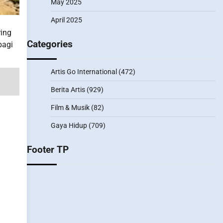
May 2025
April 2025
ring
Categories
bagi
Artis Go International
(472)
Berita Artis
(929)
Film & Musik
(82)
Gaya Hidup
(709)
Footer TP