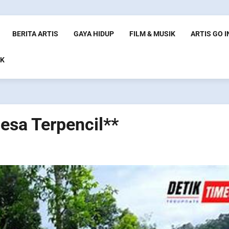
BERITA ARTIS
GAYA HIDUP
FILM & MUSIK
ARTIS GO 
K
esa Terpencil**