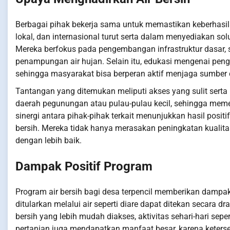
Berbagai pihak bekerja sama untuk memastikan keberhasilan
lokal, dan internasional turut serta dalam menyediakan so
Mereka berfokus pada pengembangan infrastruktur dasar,
penampungan air hujan. Selain itu, edukasi mengenai pengel
sehingga masyarakat bisa berperan aktif menjaga sumber 
Tantangan yang ditemukan meliputi akses yang sulit serta p
daerah pegunungan atau pulau-pulau kecil, sehingga memer
sinergi antara pihak-pihak terkait menunjukkan hasil posi
bersih. Mereka tidak hanya merasakan peningkatan kualit
dengan lebih baik.
Dampak Positif Program
Program air bersih bagi desa terpencil memberikan dampak
ditularkan melalui air seperti diare dapat ditekan secara 
bersih yang lebih mudah diakses, aktivitas sehari-hari se
pertanian juga mendapatkan manfaat besar, karena keterse