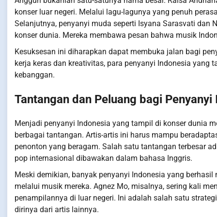
Anggun bukanlah satu-satunya nama besar. Raisa Andrian
konser luar negeri. Melalui lagu-lagunya yang penuh pera
Selanjutnya, penyanyi muda seperti Isyana Sarasvati da
konser dunia. Mereka membawa pesan bahwa musik Indonesia
Kesuksesan ini diharapkan dapat membuka jalan bagi penyan
kerja keras dan kreativitas, para penyanyi Indonesia yang 
kebanggan.
Tantangan dan Peluang bagi Penyanyi I
Menjadi penyanyi Indonesia yang tampil di konser dunia 
berbagai tantangan. Artis-artis ini harus mampu beradap
penonton yang beragam. Salah satu tantangan terbesar a
pop internasional dibawakan dalam bahasa Inggris.
Meski demikian, banyak penyanyi Indonesia yang berhasi
melalui musik mereka. Agnez Mo, misalnya, sering kali m
penampilannya di luar negeri. Ini adalah salah satu strat
dirinya dari artis lainnya.