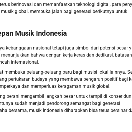
terus berinovasi dan memanfaatkan teknologi digital, para pen
usik global, membuka jalan bagi generasi berikutnya untuk
epan Musik Indonesia
ya kebanggaan nasional tetapi juga simbol dari potensi besar 
eka menunjukkan bahwa dengan kerja keras dan dedikasi, batasan
ncah internasional.
t membuka peluang-peluang baru bagi musisi lokal lainnya. Se
 ajang pertukaran budaya yang membawa pengaruh positif bagi 
 memperkaya dan memperluas keragaman musik global.
ang berani mengambil langkah besar untuk tampil di konser dun
tentunya sudah menjadi pendorong semangat bagi generasi
usaha bersama, musik Indonesia diharapkan bisa terus bersinar 