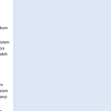
i
s
album
sistem
rya
lebih
am
dalam
anyi