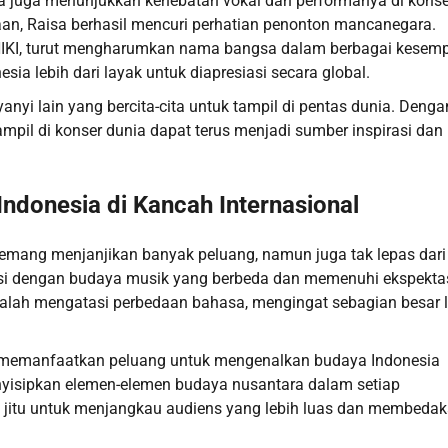
a juga menunjukkan kehebatan vokal dan performanya di konse
saan, Raisa berhasil mencuri perhatian penonton mancanegara.
n NIKI, turut mengharumkan nama bangsa dalam berbagai kesem
 lebih dari layak untuk diapresiasi secara global.
yi lain yang bercita-cita untuk tampil di pentas dunia. Denga
tampil di konser dunia dapat terus menjadi sumber inspirasi dan
ndonesia di Kancah Internasional
memang menjanjikan banyak peluang, namun juga tak lepas dari
tasi dengan budaya musik yang berbeda dan memenuhi ekspekta
dalah mengatasi perbedaan bahasa, mengingat sebagian besar 
l memanfaatkan peluang untuk mengenalkan budaya Indonesia
enyisipkan elemen-elemen budaya nusantara dalam setiap
egi jitu untuk menjangkau audiens yang lebih luas dan membeda