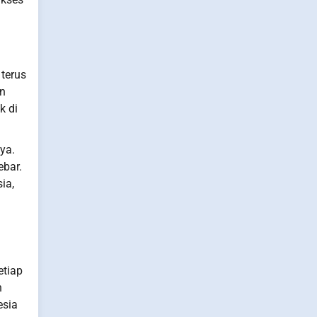
terus
an
k di
ya.
ebar.
ia,
etiap
n
esia