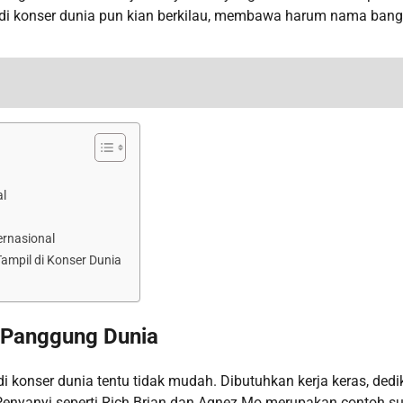
di konser dunia pun kian berkilau, membawa harum nama bang
al
ernasional
ampil di Konser Dunia
i Panggung Dunia
i konser dunia tentu tidak mudah. Dibutuhkan kerja keras, dedik
Penyanyi seperti Rich Brian dan Agnez Mo merupakan contoh s