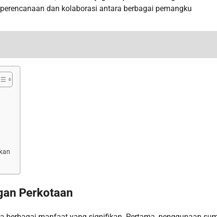
perencanaan dan kolaborasi antara berbagai pemangku
ukan
gan Perkotaan
a berbagai manfaat yang signifikan. Pertama, penggunaan su