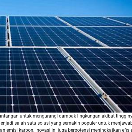
 tantangan untuk mengurangi dampak lingkungan akibat tinggin
menjadi salah satu solusi yang semakin populer untuk menjawa
n emisi karbon, inovasi ini juga berpotensi meningkatkan efisi