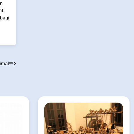
an
at
 bagi
timal**