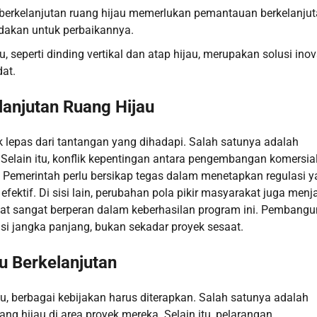
erkelanjutan ruang hijau memerlukan pemantauan berkelanjut
indakan untuk perbaikannya.
, seperti dinding vertikal dan atap hijau, merupakan solusi inov
at.
anjutan Ruang Hijau
 lepas dari tantangan yang dihadapi. Salah satunya adalah
 Selain itu, konflik kepentingan antara pengembangan komersia
ni. Pemerintah perlu bersikap tegas dalam menetapkan regulasi 
ektif. Di sisi lain, perubahan pola pikir masyarakat juga menj
akat sangat berperan dalam keberhasilan program ini. Pembang
si jangka panjang, bukan sekadar proyek sesaat.
u Berkelanjutan
 berbagai kebijakan harus diterapkan. Salah satunya adalah
g hijau di area proyek mereka. Selain itu, pelarangan