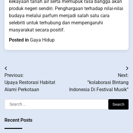
kekayaan tanah air serta memupuk rasa bangga akan
produk negeri sendiri. Penghargaan terhadap nilai-nilai
budaya melalui parfum menjadi salah satu cara
selebriti untuk terhubung dan mempengaruhi
masyarakat secara positif.
Posted in
Gaya Hidup
Post
Previous:
Next:
navigation
Upaya Restorasi Habitat
“kolaborasi Bintang
Alami Perkotaan
Indonesia Di Festival Musik”
Search
for:
Recent Posts