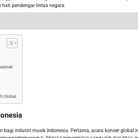
hati pendengar lintas negara.
asional
h Global
donesia
bagi industri musik Indonesia. Pertama, acara konser global i
ng internasional. Melalui penampilan yang unik dan khas, m