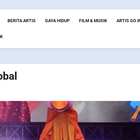
BERITA ARTIS
GAYA HIDUP
FILM & MUSIK
ARTIS GO 
K
obal