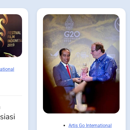
national
a
iasi
Artis Go International