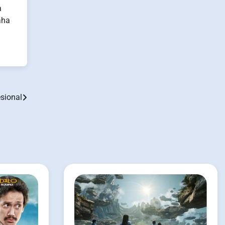
a
aha
sional