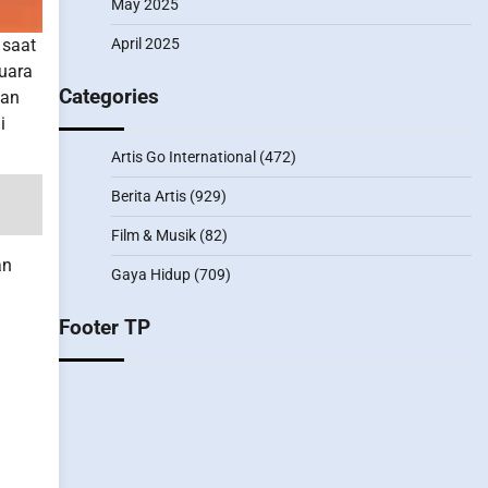
May 2025
April 2025
 saat
suara
Categories
van
i
Artis Go International
(472)
Berita Artis
(929)
Film & Musik
(82)
an
Gaya Hidup
(709)
Footer TP