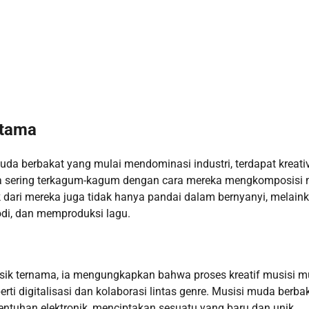
Utama
uda berbakat yang mulai mendominasi industri, terdapat kreativ
ita sering terkagum-kagum dengan cara mereka mengkomposisi
dari mereka juga tidak hanya pandai dalam bernyanyi, melain
odi, dan memproduksi lagu.
ik ternama, ia mengungkapkan bahwa proses kreatif musisi 
rti digitalisasi dan kolaborasi lintas genre. Musisi muda berba
ntuhan elektronik, menciptakan sesuatu yang baru dan unik.