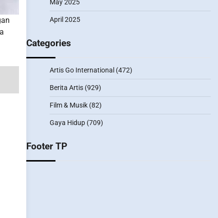
May 2025
April 2025
gan
ra
Categories
Artis Go International
(472)
Berita Artis
(929)
Film & Musik
(82)
Gaya Hidup
(709)
Footer TP