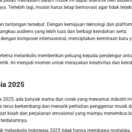
 pesan mendalam dalam musik ini dapat diterima oleh audien
a. Terlebih lagi, musisi harus tetap berinovasi agar tidak terje
n tantangan tersebut. Dengan kemajuan teknologi dan platfor
angkau audiens yang lebih luas dan berbagi keindahan serta
 dengan komposer internasional, menciptakan kemitraan baru 
r bertema melankolis memberikan peluang kepada pendengar unt
tik. Ini menjadi momen untuk merayakan kreativitas dan kein
sia 2025
a 2025, ada banyak warna dan corak yang mewarnai industri m
olis terus berkembang dan menarik perhatian penggemar musik d
dapat kisah dan perjalanan emosional yang mampu menembus b
terdalamnya.
ik melankolis Indonesia 2025 tidak hanya membawa nostalgia,