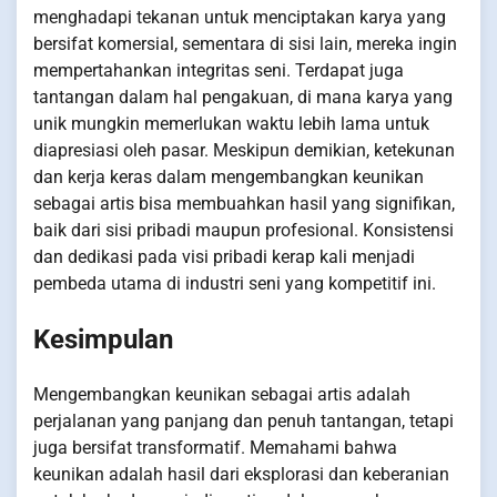
menghadapi tekanan untuk menciptakan karya yang
bersifat komersial, sementara di sisi lain, mereka ingin
mempertahankan integritas seni. Terdapat juga
tantangan dalam hal pengakuan, di mana karya yang
unik mungkin memerlukan waktu lebih lama untuk
diapresiasi oleh pasar. Meskipun demikian, ketekunan
dan kerja keras dalam mengembangkan keunikan
sebagai artis bisa membuahkan hasil yang signifikan,
baik dari sisi pribadi maupun profesional. Konsistensi
dan dedikasi pada visi pribadi kerap kali menjadi
pembeda utama di industri seni yang kompetitif ini.
Kesimpulan
Mengembangkan keunikan sebagai artis adalah
perjalanan yang panjang dan penuh tantangan, tetapi
juga bersifat transformatif. Memahami bahwa
keunikan adalah hasil dari eksplorasi dan keberanian