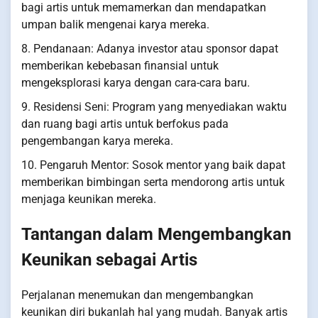
bagi artis untuk memamerkan dan mendapatkan
umpan balik mengenai karya mereka.
8. Pendanaan: Adanya investor atau sponsor dapat
memberikan kebebasan finansial untuk
mengeksplorasi karya dengan cara-cara baru.
9. Residensi Seni: Program yang menyediakan waktu
dan ruang bagi artis untuk berfokus pada
pengembangan karya mereka.
10. Pengaruh Mentor: Sosok mentor yang baik dapat
memberikan bimbingan serta mendorong artis untuk
menjaga keunikan mereka.
Tantangan dalam Mengembangkan
Keunikan sebagai Artis
Perjalanan menemukan dan mengembangkan
keunikan diri bukanlah hal yang mudah. Banyak artis