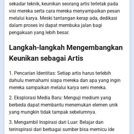
sekadar teknik, keunikan seorang artis terletak pada
visi mereka serta cara mereka menyampaikan pesan
melalui karya. Meski tantangan kerap ada, dedikasi
dalam proses ini dapat membuka jalan bagi
pengakuan yang lebih besar.
Langkah-langkah Mengembangkan
Keunikan sebagai Artis
1. Pencarian Identitas: Setiap artis harus terlebih
dahulu memahami siapa mereka dan apa yang ingin
mereka sampaikan melalui karya seni mereka.
2. Eksplorasi Media Baru: Menguji medium yang
berbeda dapat membantu menemukan elemen unik
yang mungkin tidak tampak sebelumnya.
3. Mengambil Inspirasi dari Luar: Belajar dan
terinspirasi dari berbagai sumber bisa memicu ide