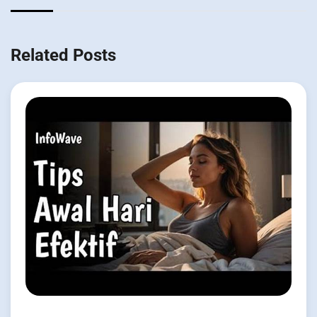
Related Posts