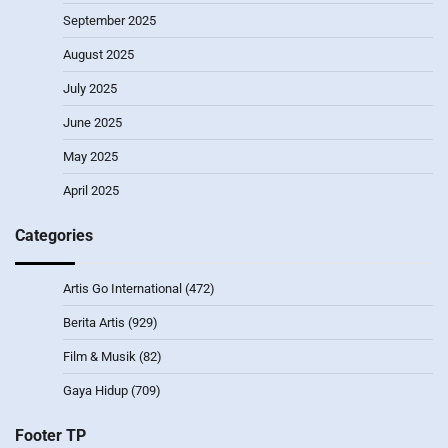
September 2025
August 2025
July 2025
June 2025
May 2025
April 2025
Categories
Artis Go International
(472)
Berita Artis
(929)
Film & Musik
(82)
Gaya Hidup
(709)
Footer TP