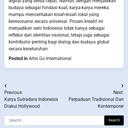
digital yang serba cepat. Namun, dengan menjadikan
budaya sebagai fondasi kuat, karya-karya mereka
mampu menceritakan kisah-kisah lokal yang
beresonansi secara universal. Proses kreatif ini
menjadikan seni Indonesia tidak hanya sebagai
refleksi dari identitas nasional, tetapi juga sebagai
kontributor penting bagi dialog dan budaya global
secara keseluruhan.
Posted in
Artis Go International
Post
Previous:
Next:
navigation
Karya Sutradara Indonesia
Perpaduan Tradisional Dan
Diakui Hollywood
Kontemporer
Search
for: