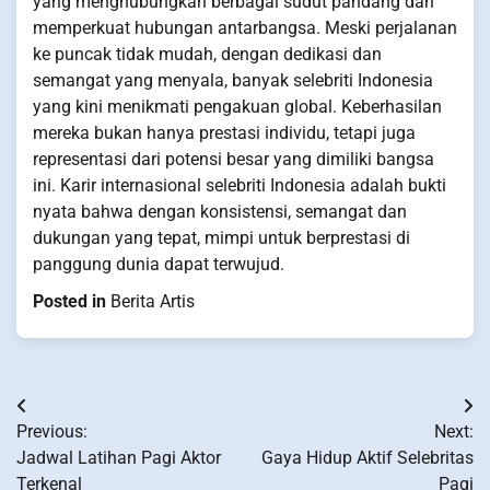
yang menghubungkan berbagai sudut pandang dan
memperkuat hubungan antarbangsa. Meski perjalanan
ke puncak tidak mudah, dengan dedikasi dan
semangat yang menyala, banyak selebriti Indonesia
yang kini menikmati pengakuan global. Keberhasilan
mereka bukan hanya prestasi individu, tetapi juga
representasi dari potensi besar yang dimiliki bangsa
ini. Karir internasional selebriti Indonesia adalah bukti
nyata bahwa dengan konsistensi, semangat dan
dukungan yang tepat, mimpi untuk berprestasi di
panggung dunia dapat terwujud.
Posted in
Berita Artis
Post
Previous:
Next:
navigation
Jadwal Latihan Pagi Aktor
Gaya Hidup Aktif Selebritas
Terkenal
Pagi