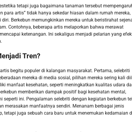
l estetika tetapi juga bagaimana tanaman tersebut mempengaru
an para artis” tidak hanya sekedar hiasan dalam rumah mereka,
si diri. Berkebun memungkinkan mereka untuk beristirahat sejen
alam. Contohnya, beberapa artis melaporkan bahwa merawat
mencapai ketenangan. Ini sekaligus menjadi pelarian yang efekt
.
enjadi Tren?
tis begitu populer di kalangan masyarakat. Pertama, selebriti
eradaan mereka di media sosial, pilihan mereka sering kali dii
iki manfaat kesehatan, seperti meningkatkan kualitas udara d
 berkebun memberikan dampak positif bagi kesehatan mental,
seperti ini. Pengalaman selebriti dengan kegiatan berkebun te
dan merasakan manfaatnya sendiri. Menanam berbagai jenis
up, tetapi juga sebuah cara baru untuk menemukan kedamaian 