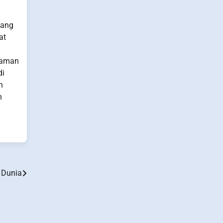
bang
at
anaman
di
n
n
 Dunia