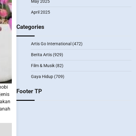
May 2025
April 2025
Categories
Artis Go International
(472)
Berita Artis
(929)
Film & Musik
(82)
Gaya Hidup
(709)
hobi
Footer TP
jenis
 akan
tanah