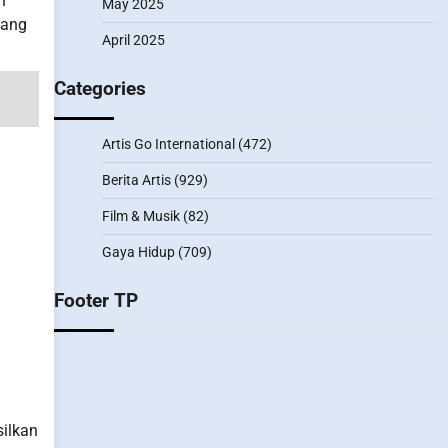
n
May 2025
yang
April 2025
Categories
Artis Go International
(472)
Berita Artis
(929)
Film & Musik
(82)
Gaya Hidup
(709)
Footer TP
silkan