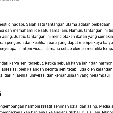
 mesti dihadapi. Salah satu tantangan utama adalah perbedaan
i dan memahami ide satu sama lain. Namun, tantangan ini ti
 asing. Justru, tantangan ini menciptakan ikatan yang semakin
baran pengaruh dan keahlian baru yang dapat memperkaya karya
yerupai simfoni visual, di mana setiap elemen memiliki temp
 dari karya seni tersebut. Ketika sebuah karya lahir dari harmon
 diapresiasi oleh kalangan pecinta seni tetapi juga oleh kalangan
ksi dari nilai-nilai universal dan kemanusiaan yang melampaui
i
pengembangan harmoni kreatif seniman lokal dan asing. Media s
mperkenalkan karyanya ke audiens global. Di sisi lain, teknol