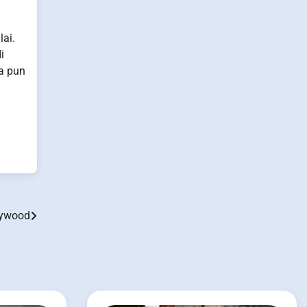
ai.
i
a pun
llywood