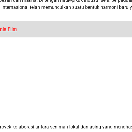
esan dan makna. Di tengah hiruk-pikuk industri seni, perpadua
an internasional telah memunculkan suatu bentuk harmoni baru 
nia Film
proyek kolaborasi antara seniman lokal dan asing yang mengha