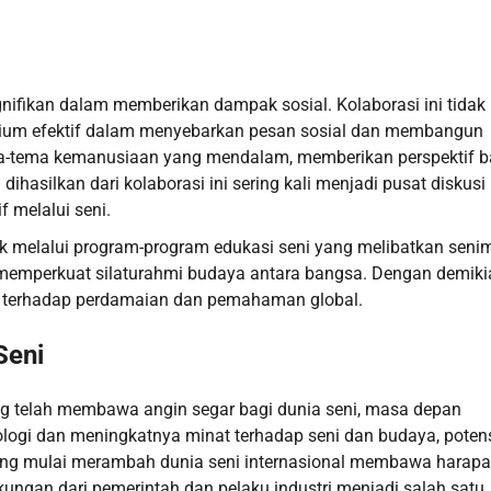
gnifikan dalam memberikan dampak sosial. Kolaborasi ini tidak
edium efektif dalam menyebarkan pesan sosial dan membangun
a-tema kemanusiaan yang mendalam, memberikan perspektif b
hasilkan dari kolaborasi ini sering kali menjadi pusat diskusi
f melalui seni.
uk melalui program-program edukasi seni yang melibatkan seni
n memperkuat silaturahmi budaya antara bangsa. Dengan demiki
usi terhadap perdamaian dan pemahaman global.
Seni
ng telah membawa angin segar bagi dunia seni, masa depan
logi dan meningkatnya minat terhadap seni dan budaya, poten
 yang mulai merambah dunia seni internasional membawa harap
dukungan dari pemerintah dan pelaku industri menjadi salah satu