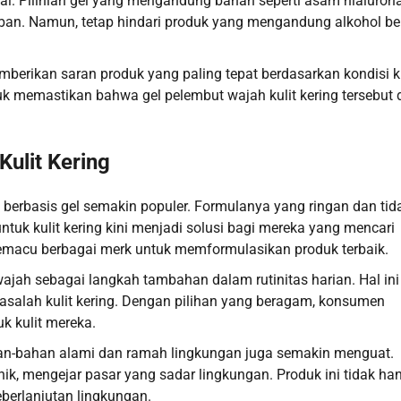
l. Pilihlah gel yang mengandung bahan seperti asam hialuron
aban. Namun, tetap hindari produk yang mengandung alkohol be
berikan saran produk yang paling tepat berdasarkan kondisi ku
k memastikan bahwa gel pelembut wajah kulit kering tersebut 
ulit Kering
t berbasis gel semakin populer. Formulanya yang ringan dan tid
tuk kulit kering kini menjadi solusi bagi mereka yang mencari
 memacu berbagai merk untuk memformulasikan produk terbaik.
jah sebagai langkah tambahan dalam rutinitas harian. Hal ini
salah kulit kering. Dengan pilihan yang beragam, konsumen
 kulit mereka.
han-bahan alami dan ramah lingkungan juga semakin menguat.
k, mengejar pasar yang sadar lingkungan. Produk ini tidak ha
keberlanjutan lingkungan.