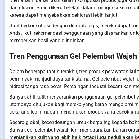
Memahami bahan aktif dalam komposisi produk juga krusia
dan gliserin, yang dikenal efektif dalam mengunci kelemb
karena dapat menyebabkan dehidrasi lebih lanjut.
Saat berkonsultasi dengan dermatologis, mereka dapat mem
Anda. Ikuti rekomendasi penggunaan yang disarankan untu
memberikan hasil yang diinginkan.
Tren Penggunaan Gel Pelembut Wajah K
Dalam beberapa tahun terakhir, tren produk perawatan kuli
berminyak menjadi daya tarik utama. Gel pelembut wajah un
hidrasi tanpa rasa berat. Persaingan industri kecantikan
Banyak ahli kulit menyarankan penggunaan gel pelembut wa
utamanya ditujukan bagi mereka yang kerap mengalami ma
sekarang lebih mudah menemukan produk yang cocok untuk
Secara global, kecenderungan untuk berpaling kepada ba
Banyak gel pelembut wajah kini menggunakan bahan organi
menjanjikan kulit yang lebih baik, tetapi juga peduli akan 