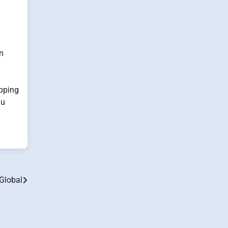
n
pping
gu
 Global