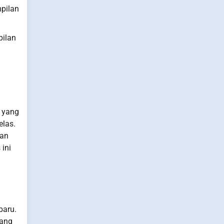
pilan
pilan
n yang
elas.
dan
ini
baru.
yang