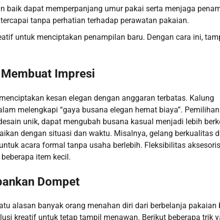
an baik dapat memperpanjang umur pakai serta menjaga penam
 tercapai tanpa perhatian terhadap perawatan pakaian.
atif untuk menciptakan penampilan baru. Dengan cara ini, tam
 Membuat Impresi
menciptakan kesan elegan dengan anggaran terbatas. Kalung
 dalam melengkapi “gaya busana elegan hemat biaya”. Pemiliha
erdesain unik, dapat mengubah busana kasual menjadi lebih berk
uaikan dengan situasi dan waktu. Misalnya, gelang berkualitas 
uk acara formal tanpa usaha berlebih. Fleksibilitas aksesoris 
eberapa item kecil.
rbankan Dompet
atu alasan banyak orang menahan diri dari berbelanja pakaian 
i kreatif untuk tetap tampil menawan. Berikut beberapa trik 