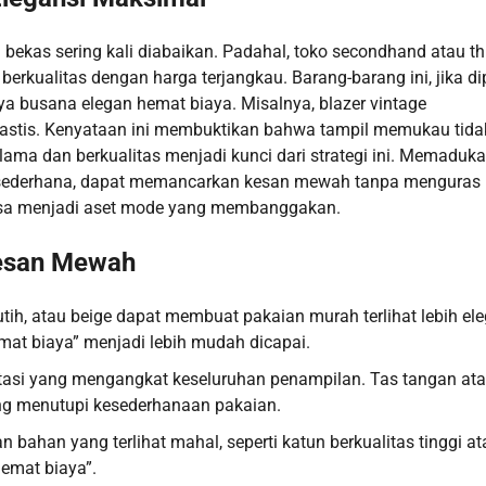
ekas sering kali diabaikan. Padahal, toko secondhand atau thr
rkualitas dengan harga terjangkau. Barang-barang ini, jika dip
a busana elegan hemat biaya. Misalnya, blazer vintage
astis. Kenyataan ini membuktikan bahwa tampil memukau tida
lama dan berkualitas menjadi kunci dari strategi ini. Memaduk
ng sederhana, dapat memancarkan kesan mewah tanpa menguras
 bisa menjadi aset mode yang membanggakan.
esan Mewah
putih, atau beige dapat membuat pakaian murah terlihat lebih el
at biaya” menjadi lebih mudah dicapai.
estasi yang mengangkat keseluruhan penampilan. Tas tangan at
ang menutupi kesederhanaan pakaian.
 bahan yang terlihat mahal, seperti katun berkualitas tinggi at
hemat biaya”.