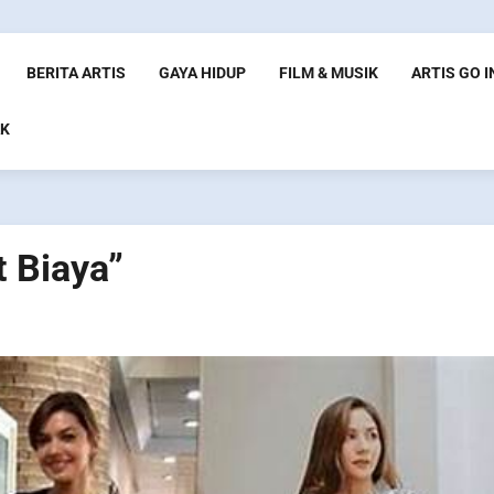
BERITA ARTIS
GAYA HIDUP
FILM & MUSIK
ARTIS GO 
K
 Biaya”