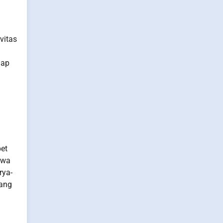
vitas
iap
pet
awa
rya-
yang