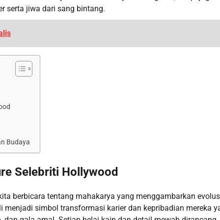
serta jiwa dari sang bintang.
lis
wood
nan Budaya
re Selebriti Hollywood
d, kita berbicara tentang mahakarya yang menggambarkan evolus
ali menjadi simbol transformasi karier dan kepribadian mereka 
, dan gala amal. Setiap helai kain dan detail mewah dirancang