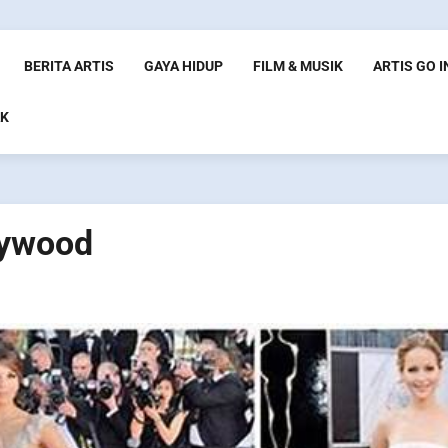
BERITA ARTIS
GAYA HIDUP
FILM & MUSIK
ARTIS GO 
K
lywood