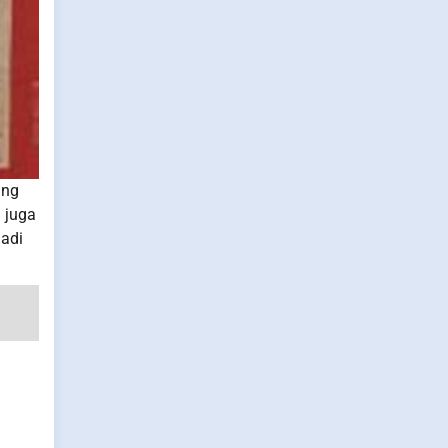
ang
 juga
jadi