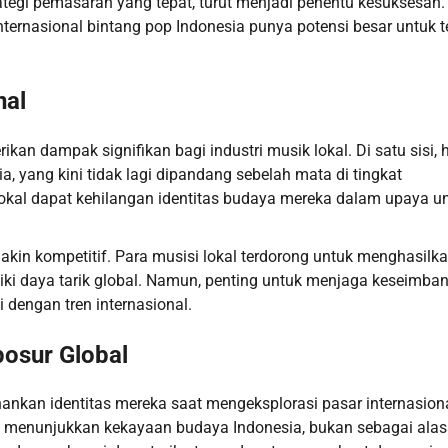
trategi pemasaran yang tepat, turut menjadi penentu kesuksesan.
ternasional bintang pop Indonesia punya potensi besar untuk t
nal
an dampak signifikan bagi industri musik lokal. Di satu sisi, h
, yang kini tidak lagi dipandang sebelah mata di tingkat
lokal dapat kehilangan identitas budaya mereka dalam upaya u
akin kompetitif. Para musisi lokal terdorong untuk menghasilk
iliki daya tarik global. Namun, penting untuk menjaga keseimba
 dengan tren internasional.
osur Global
ankan identitas mereka saat mengeksplorasi pasar internasiona
tuk menunjukkan kekayaan budaya Indonesia, bukan sebagai ala