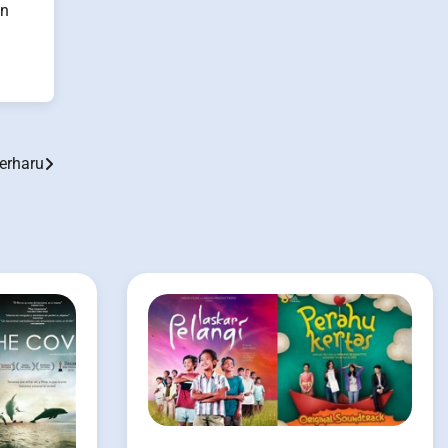
an
erharu