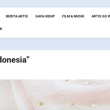
BERITA ARTIS
GAYA HIDUP
FILM & MUSIK
ARTIS GO 
K
donesia”