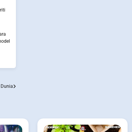
iti
ara
model
m Dunia