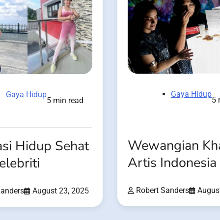
Gaya Hidup
Gaya Hidup
5 
5 min read
Wewangian Kh
asi Hidup Sehat
Artis Indonesia
elebriti
Robert Sanders
August
Sanders
August 23, 2025