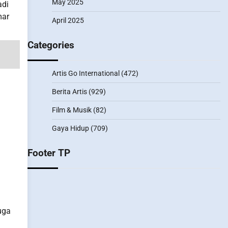
May 2025
adi
mar
April 2025
Categories
Artis Go International
(472)
Berita Artis
(929)
Film & Musik
(82)
Gaya Hidup
(709)
Footer TP
uga