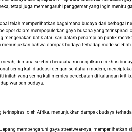
mereka, tetapi juga memengaruhi penggemar yang ingin meniru g
global telah memperlihatkan bagaimana budaya dari berbagai n
di pelopor dalam mempopulerkan gaya busana yang terinspirasi o
yang mengenakan batik atau sari dalam penampilan publik mereka
i menunjukkan bahwa dampak budaya terhadap mode selebriti 
 merah, di mana selebriti berusaha menonjolkan ciri khas buda
onal sering kali diadopsi dengan sentuhan modern, menciptak
i inilah yang sering kali memicu perdebatan di kalangan kritik
adap warisan budaya.
g terinspirasi oleh Afrika, menunjukkan dampak budaya terhad
a Jepang mempengaruhi gaya streetwear-nya, memperlihatkan si