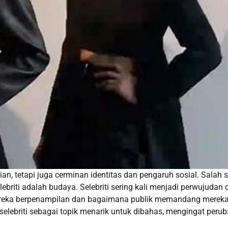
an, tetapi juga cerminan identitas dan pengaruh sosial. Salah 
iti adalah budaya. Selebriti sering kali menjadi perwujudan d
reka berpenampilan dan bagaimana publik memandang mereka
lebriti sebagai topik menarik untuk dibahas, mengingat peru