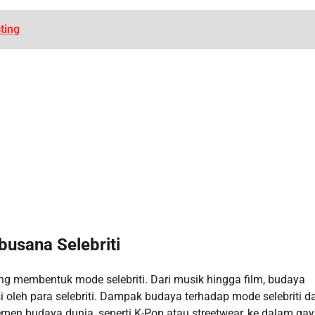
ting
usana Selebriti
ng membentuk mode selebriti. Dari musik hingga film, budaya
oleh para selebriti. Dampak budaya terhadap mode selebriti d
en budaya dunia, seperti K-Pop atau streetwear, ke dalam ga