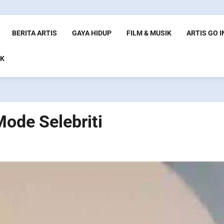
BERITA ARTIS
GAYA HIDUP
FILM & MUSIK
ARTIS GO 
K
ode Selebriti