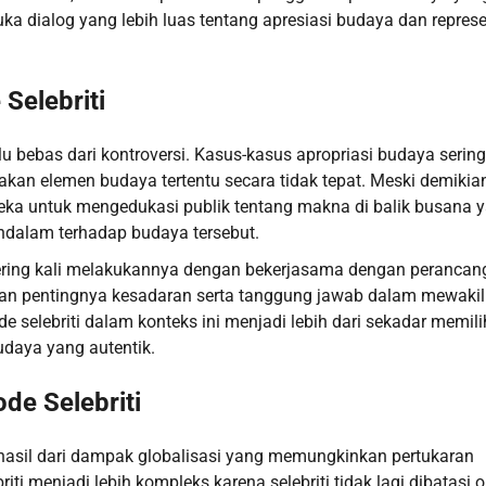
 dialog yang lebih luas tentang apresiasi budaya dan represe
Selebriti
 bebas dari kontroversi. Kasus-kasus apropriasi budaya sering 
akan elemen budaya tertentu secara tidak tepat. Meski demikian
reka untuk mengedukasi publik tentang makna di balik busana 
ndalam terhadap budaya tersebut.
 sering kali melakukannya dengan bekerjasama dengan perancan
kan pentingnya kesadaran serta tanggung jawab dalam mewakil
elebriti dalam konteks ini menjadi lebih dari sekadar memili
udaya yang autentik.
de Selebriti
ah hasil dari dampak globalisasi yang memungkinkan pertukaran
 menjadi lebih kompleks karena selebriti tidak lagi dibatasi o