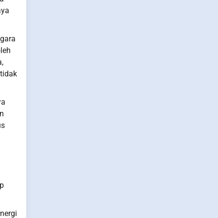
aya
egara
leh
,
tidak
ya
an
us
ap
nergi