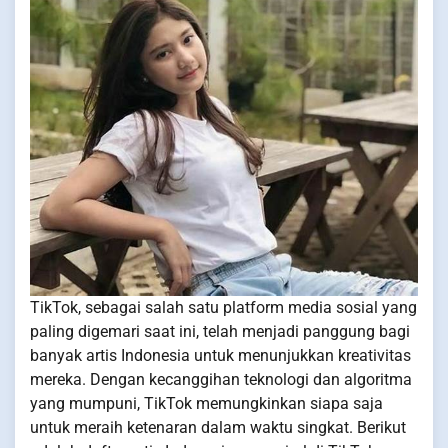
TikTok, sebagai salah satu platform media sosial yang
paling digemari saat ini, telah menjadi panggung bagi
banyak artis Indonesia untuk menunjukkan kreativitas
mereka. Dengan kecanggihan teknologi dan algoritma
yang mumpuni, TikTok memungkinkan siapa saja
untuk meraih ketenaran dalam waktu singkat. Berikut