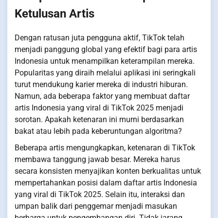
Ketulusan Artis
Dengan ratusan juta pengguna aktif, TikTok telah
menjadi panggung global yang efektif bagi para artis
Indonesia untuk menampilkan keterampilan mereka.
Popularitas yang diraih melalui aplikasi ini seringkali
turut mendukung karier mereka di industri hiburan.
Namun, ada beberapa faktor yang membuat daftar
artis Indonesia yang viral di TikTok 2025 menjadi
sorotan. Apakah ketenaran ini murni berdasarkan
bakat atau lebih pada keberuntungan algoritma?
Beberapa artis mengungkapkan, ketenaran di TikTok
membawa tanggung jawab besar. Mereka harus
secara konsisten menyajikan konten berkualitas untuk
mempertahankan posisi dalam daftar artis Indonesia
yang viral di TikTok 2025. Selain itu, interaksi dan
umpan balik dari penggemar menjadi masukan
berharga untuk pengembangan diri. Tidak jarang,