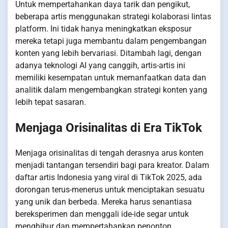
Untuk mempertahankan daya tarik dan pengikut,
beberapa artis menggunakan strategi kolaborasi lintas
platform. Ini tidak hanya meningkatkan eksposur
mereka tetapi juga membantu dalam pengembangan
konten yang lebih bervariasi. Ditambah lagi, dengan
adanya teknologi AI yang canggih, artis-artis ini
memiliki kesempatan untuk memanfaatkan data dan
analitik dalam mengembangkan strategi konten yang
lebih tepat sasaran.
Menjaga Orisinalitas di Era TikTok
Menjaga orisinalitas di tengah derasnya arus konten
menjadi tantangan tersendiri bagi para kreator. Dalam
daftar artis Indonesia yang viral di TikTok 2025, ada
dorongan terus-menerus untuk menciptakan sesuatu
yang unik dan berbeda. Mereka harus senantiasa
bereksperimen dan menggali ide-ide segar untuk
menghibur dan mempertahankan penonton.