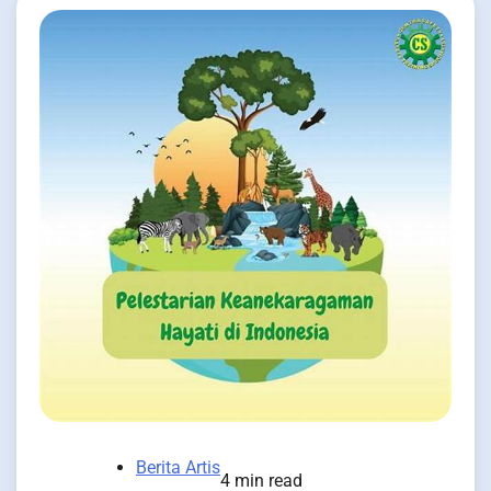
Berita Artis
4 min read