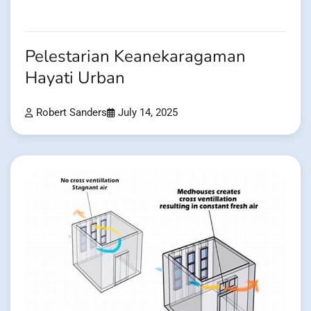
Pelestarian Keanekaragaman
Hayati Urban
Robert Sanders
July 14, 2025