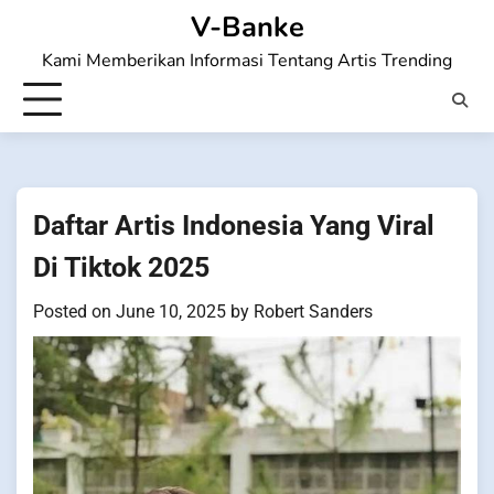
Skip
V-Banke
to
Kami Memberikan Informasi Tentang Artis Trending
content
Daftar Artis Indonesia Yang Viral
Di Tiktok 2025
Posted on
June 10, 2025
by
Robert Sanders