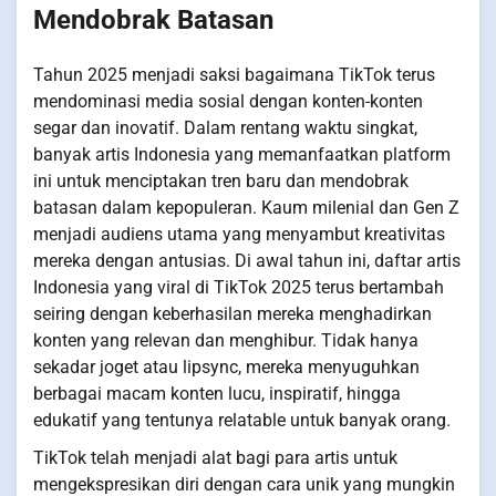
Mendobrak Batasan
Tahun 2025 menjadi saksi bagaimana TikTok terus
mendominasi media sosial dengan konten-konten
segar dan inovatif. Dalam rentang waktu singkat,
banyak artis Indonesia yang memanfaatkan platform
ini untuk menciptakan tren baru dan mendobrak
batasan dalam kepopuleran. Kaum milenial dan Gen Z
menjadi audiens utama yang menyambut kreativitas
mereka dengan antusias. Di awal tahun ini, daftar artis
Indonesia yang viral di TikTok 2025 terus bertambah
seiring dengan keberhasilan mereka menghadirkan
konten yang relevan dan menghibur. Tidak hanya
sekadar joget atau lipsync, mereka menyuguhkan
berbagai macam konten lucu, inspiratif, hingga
edukatif yang tentunya relatable untuk banyak orang.
TikTok telah menjadi alat bagi para artis untuk
mengekspresikan diri dengan cara unik yang mungkin