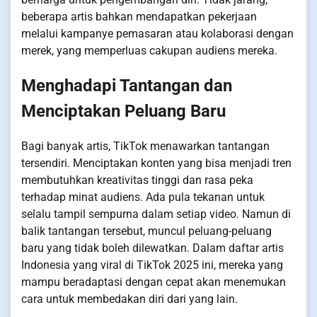
beberapa artis bahkan mendapatkan pekerjaan
melalui kampanye pemasaran atau kolaborasi dengan
merek, yang memperluas cakupan audiens mereka.
Menghadapi Tantangan dan
Menciptakan Peluang Baru
Bagi banyak artis, TikTok menawarkan tantangan
tersendiri. Menciptakan konten yang bisa menjadi tren
membutuhkan kreativitas tinggi dan rasa peka
terhadap minat audiens. Ada pula tekanan untuk
selalu tampil sempurna dalam setiap video. Namun di
balik tantangan tersebut, muncul peluang-peluang
baru yang tidak boleh dilewatkan. Dalam daftar artis
Indonesia yang viral di TikTok 2025 ini, mereka yang
mampu beradaptasi dengan cepat akan menemukan
cara untuk membedakan diri dari yang lain.