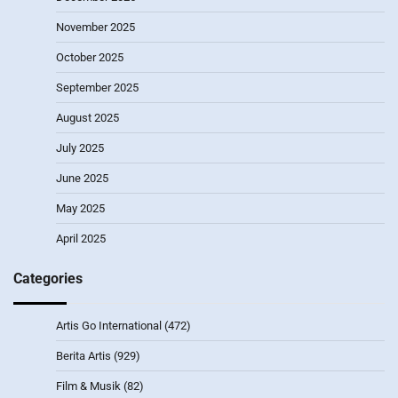
November 2025
October 2025
September 2025
August 2025
July 2025
June 2025
May 2025
April 2025
Categories
Artis Go International
(472)
Berita Artis
(929)
Film & Musik
(82)