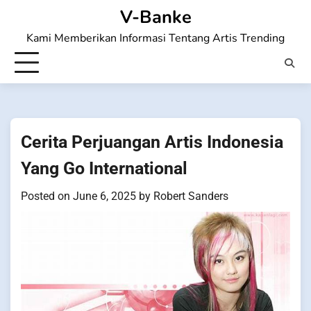
Skip
V-Banke
to
Kami Memberikan Informasi Tentang Artis Trending
content
Cerita Perjuangan Artis Indonesia
Yang Go International
Posted on
June 6, 2025
by
Robert Sanders