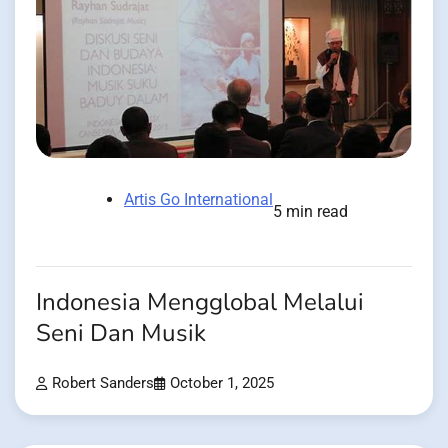
Artis Go International
5 min read
Indonesia Mengglobal Melalui
Seni Dan Musik
Robert Sanders
October 1, 2025