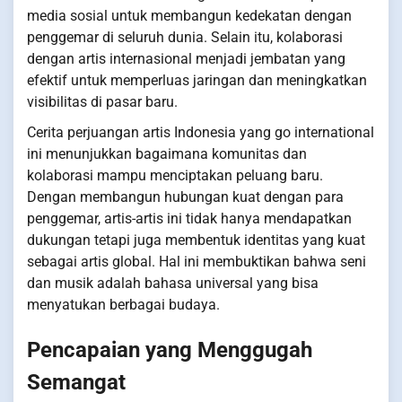
media sosial untuk membangun kedekatan dengan
penggemar di seluruh dunia. Selain itu, kolaborasi
dengan artis internasional menjadi jembatan yang
efektif untuk memperluas jaringan dan meningkatkan
visibilitas di pasar baru.
Cerita perjuangan artis Indonesia yang go international
ini menunjukkan bagaimana komunitas dan
kolaborasi mampu menciptakan peluang baru.
Dengan membangun hubungan kuat dengan para
penggemar, artis-artis ini tidak hanya mendapatkan
dukungan tetapi juga membentuk identitas yang kuat
sebagai artis global. Hal ini membuktikan bahwa seni
dan musik adalah bahasa universal yang bisa
menyatukan berbagai budaya.
Pencapaian yang Menggugah
Semangat