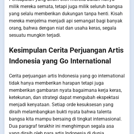
milik mereka semata, tetapi juga milik seluruh bangsa
yang selalu memberikan dukungan tanpa henti. Kisah
mereka menjelma menjadi api semangat bagi banyak
orang, bahwa dengan niat dan usaha keras, segala
sesuatu mungkin terjadi.
Kesimpulan Cerita Perjuangan Artis
Indonesia yang Go International
Cerita perjuangan artis Indonesia yang go international
tidak hanya memberikan harapan tetapi juga
memberikan gambaran nyata bagaimana kerja keras,
ketekunan, dan strategi dapat mengubah ekspektasi
menjadi kenyataan. Setiap orde kesuksesan yang
diraih melambangkan bukti nyata bahwa talenta
bangsa kita mampu bersaing di tingkat internasional.
Dua paragraf terakhir ini menghimpun segala asa
yang diraih oleh para artis Indonesia di dunia