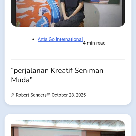
Artis Go International
4 min read
“perjalanan Kreatif Seniman
Muda”
Robert Sanders
October 28, 2025