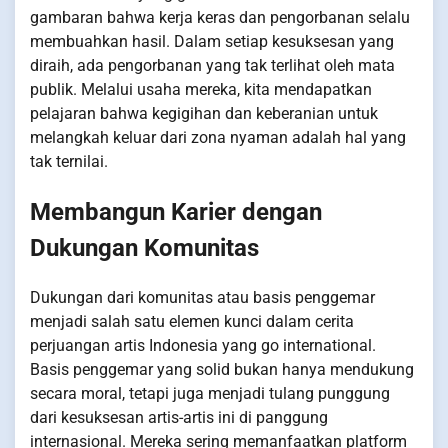
gambaran bahwa kerja keras dan pengorbanan selalu
membuahkan hasil. Dalam setiap kesuksesan yang
diraih, ada pengorbanan yang tak terlihat oleh mata
publik. Melalui usaha mereka, kita mendapatkan
pelajaran bahwa kegigihan dan keberanian untuk
melangkah keluar dari zona nyaman adalah hal yang
tak ternilai.
Membangun Karier dengan
Dukungan Komunitas
Dukungan dari komunitas atau basis penggemar
menjadi salah satu elemen kunci dalam cerita
perjuangan artis Indonesia yang go international.
Basis penggemar yang solid bukan hanya mendukung
secara moral, tetapi juga menjadi tulang punggung
dari kesuksesan artis-artis ini di panggung
internasional. Mereka sering memanfaatkan platform