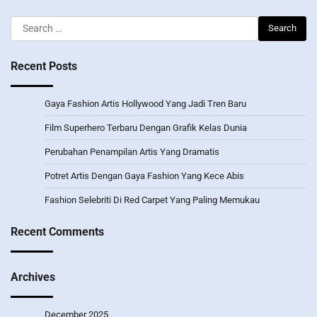
Search
for:
Recent Posts
Gaya Fashion Artis Hollywood Yang Jadi Tren Baru
Film Superhero Terbaru Dengan Grafik Kelas Dunia
Perubahan Penampilan Artis Yang Dramatis
Potret Artis Dengan Gaya Fashion Yang Kece Abis
Fashion Selebriti Di Red Carpet Yang Paling Memukau
Recent Comments
Archives
December 2025