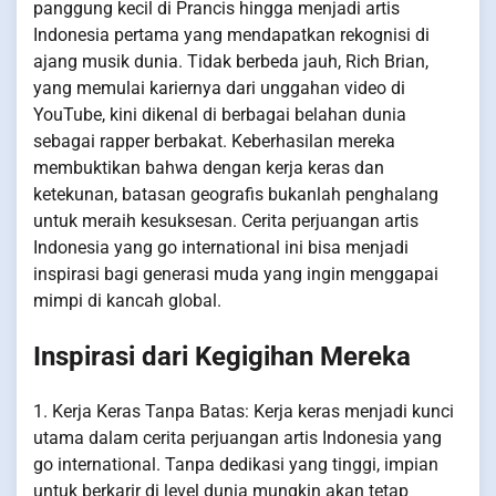
panggung kecil di Prancis hingga menjadi artis
Indonesia pertama yang mendapatkan rekognisi di
ajang musik dunia. Tidak berbeda jauh, Rich Brian,
yang memulai kariernya dari unggahan video di
YouTube, kini dikenal di berbagai belahan dunia
sebagai rapper berbakat. Keberhasilan mereka
membuktikan bahwa dengan kerja keras dan
ketekunan, batasan geografis bukanlah penghalang
untuk meraih kesuksesan. Cerita perjuangan artis
Indonesia yang go international ini bisa menjadi
inspirasi bagi generasi muda yang ingin menggapai
mimpi di kancah global.
Inspirasi dari Kegigihan Mereka
1. Kerja Keras Tanpa Batas: Kerja keras menjadi kunci
utama dalam cerita perjuangan artis Indonesia yang
go international. Tanpa dedikasi yang tinggi, impian
untuk berkarir di level dunia mungkin akan tetap