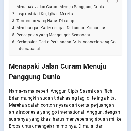
Menapaki Jalan Curam Menuju Panggung Dunia
Inspirasi dari Kegigihan Mereka
Tantangan yang Harus Dihadapi
Membangun Karier dengan Dukungan Komunitas
Pencapaian yang Menggugah Semangat
Kesimpulan Cerita Perjuangan Artis Indonesia yang Go
International
Menapaki Jalan Curam Menuju
Panggung Dunia
Nama-nama seperti Anggun Cipta Sasmi dan Rich
Brian mungkin sudah tidak asing lagi di telinga kita.
Mereka adalah contoh nyata dari cerita perjuangan
artis Indonesia yang go international. Anggun, dengan
suaranya yang khas, harus menyeberang ribuan mil ke
Eropa untuk mengejar mimpinya. Dimulai dari