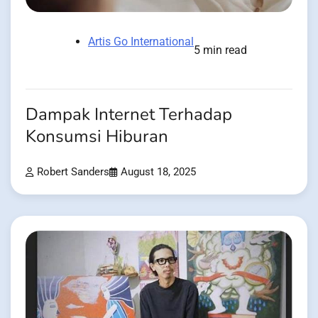
Artis Go International
5 min read
Dampak Internet Terhadap
Konsumsi Hiburan
Robert Sanders
August 18, 2025