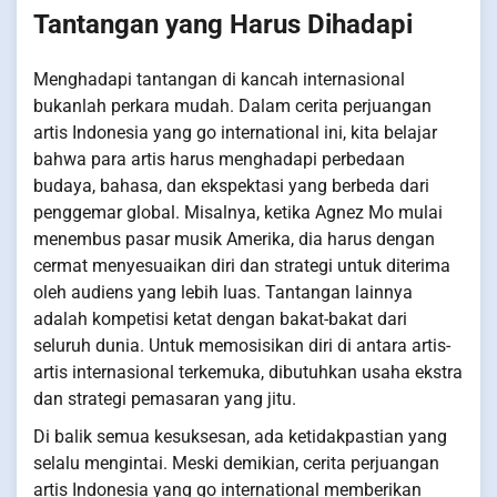
Tantangan yang Harus Dihadapi
Menghadapi tantangan di kancah internasional
bukanlah perkara mudah. Dalam cerita perjuangan
artis Indonesia yang go international ini, kita belajar
bahwa para artis harus menghadapi perbedaan
budaya, bahasa, dan ekspektasi yang berbeda dari
penggemar global. Misalnya, ketika Agnez Mo mulai
menembus pasar musik Amerika, dia harus dengan
cermat menyesuaikan diri dan strategi untuk diterima
oleh audiens yang lebih luas. Tantangan lainnya
adalah kompetisi ketat dengan bakat-bakat dari
seluruh dunia. Untuk memosisikan diri di antara artis-
artis internasional terkemuka, dibutuhkan usaha ekstra
dan strategi pemasaran yang jitu.
Di balik semua kesuksesan, ada ketidakpastian yang
selalu mengintai. Meski demikian, cerita perjuangan
artis Indonesia yang go international memberikan