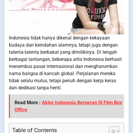
Indonesia tidak hanya dikenal dengan kekayaan
budaya dan keindahan alamnya, tetapi juga dengan
talenta-talenta berbakat yang dimilikinya. Di tengah
berbagai tantangan, beberapa artis Indonesia berhasil
menembus pasar internasional dan mengharumkan
nama bangsa di kancah global. Perjalanan mereka
tidak selalu mulus, tetapi penuh dengan kerja keras
dan dedikasi tanpa henti.
Read More :
Aktor Indonesia Berperan Di Film Box
Office
Table of Contents