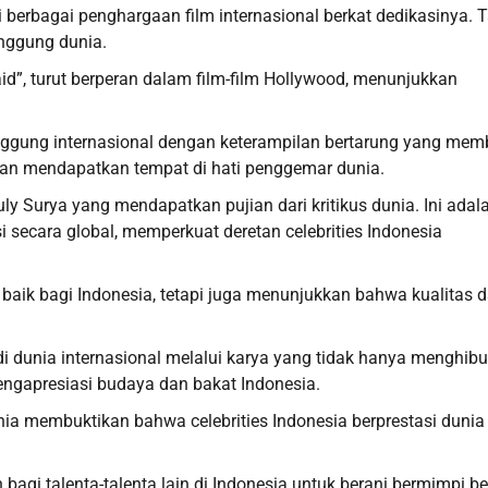
 berbagai penghargaan film internasional berkat dedikasinya. 
nggung dunia.
aid”, turut berperan dalam film-film Hollywood, menunjukkan
nggung internasional dengan keterampilan bertarung yang mem
i dan mendapatkan tempat di hati penggemar dunia.
uly Surya yang mendapatkan pujian dari kritikus dunia. Ini adal
i secara global, memperkuat deretan celebrities Indonesia
baik bagi Indonesia, tetapi juga menunjukkan bahwa kualitas 
 di dunia internasional melalui karya yang tidak hanya menghibur
engapresiasi budaya dan bakat Indonesia.
unia membuktikan bahwa celebrities Indonesia berprestasi dunia
bagi talenta-talenta lain di Indonesia untuk berani bermimpi b