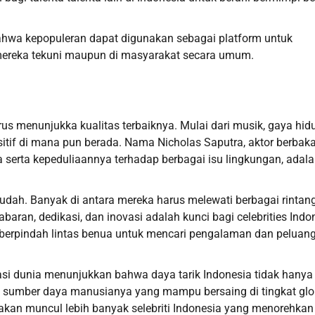
bahwa kepopuleran dapat digunakan sebagai platform untuk
 mereka tekuni maupun di masyarakat secara umum.
erus menunjukka kualitas terbaiknya. Mulai dari musik, gaya hid
sitif di mana pun berada. Nama Nicholas Saputra, aktor berbaka
a serta kepeduliaannya terhadap berbagai isu lingkungan, adal
 mudah. Banyak di antara mereka harus melewati berbagai rintan
baran, dedikasi, dan inovasi adalah kunci bagi celebrities Indo
us berpindah lintas benua untuk mencari pengalaman dan peluan
stasi dunia menunjukkan bahwa daya tarik Indonesia tidak hanya
as sumber daya manusianya yang mampu bersaing di tingkat glo
akan muncul lebih banyak selebriti Indonesia yang menorehkan