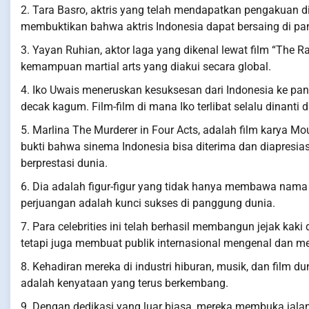
2. Tara Basro, aktris yang telah mendapatkan pengakuan di
membuktikan bahwa aktris Indonesia dapat bersaing di pa
3. Yayan Ruhian, aktor laga yang dikenal lewat film “The R
kemampuan martial arts yang diakui secara global.
4. Iko Uwais meneruskan kesuksesan dari Indonesia ke pa
decak kagum. Film-film di mana Iko terlibat selalu dinant
5. Marlina The Murderer in Four Acts, adalah film karya Mo
bukti bahwa sinema Indonesia bisa diterima dan diapresias
berprestasi dunia.
6. Dia adalah figur-figur yang tidak hanya membawa nama 
perjuangan adalah kunci sukses di panggung dunia.
7. Para celebrities ini telah berhasil membangun jejak kaki
tetapi juga membuat publik internasional mengenal dan m
8. Kehadiran mereka di industri hiburan, musik, dan film d
adalah kenyataan yang terus berkembang.
9. Dengan dedikasi yang luar biasa, mereka membuka jalan 