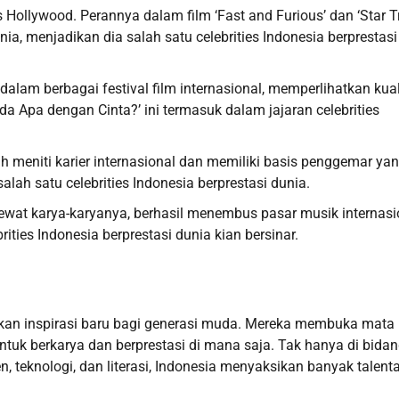
Hollywood. Perannya dalam film ‘Fast and Furious’ dan ‘Star T
 menjadikan dia salah satu celebrities Indonesia berprestasi
dalam berbagai festival film internasional, memperlihatkan kual
da Apa dengan Cinta?’ ini termasuk dalam jajaran celebrities
h meniti karier internasional dan memiliki basis penggemar ya
lah satu celebrities Indonesia berprestasi dunia.
l lewat karya-karyanya, berhasil menembus pasar musik internasi
ties Indonesia berprestasi dunia kian bersinar.
ikan inspirasi baru bagi generasi muda. Mereka membuka mata 
tuk berkarya dan berprestasi di mana saja. Tak hanya di bida
en, teknologi, dan literasi, Indonesia menyaksikan banyak talent