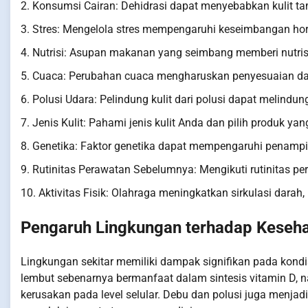
2. Konsumsi Cairan: Dehidrasi dapat menyebabkan kulit t
3. Stres: Mengelola stres mempengaruhi keseimbangan ho
4. Nutrisi: Asupan makanan yang seimbang memberi nutrisi 
5. Cuaca: Perubahan cuaca mengharuskan penyesuaian dala
6. Polusi Udara: Pelindung kulit dari polusi dapat melindun
7. Jenis Kulit: Pahami jenis kulit Anda dan pilih produk ya
8. Genetika: Faktor genetika dapat mempengaruhi penampila
9. Rutinitas Perawatan Sebelumnya: Mengikuti rutinitas pe
10. Aktivitas Fisik: Olahraga meningkatkan sirkulasi darah
Pengaruh Lingkungan terhadap Kesehata
Lingkungan sekitar memiliki dampak signifikan pada kondisi
lembut sebenarnya bermanfaat dalam sintesis vitamin D, 
kerusakan pada level selular. Debu dan polusi juga menj