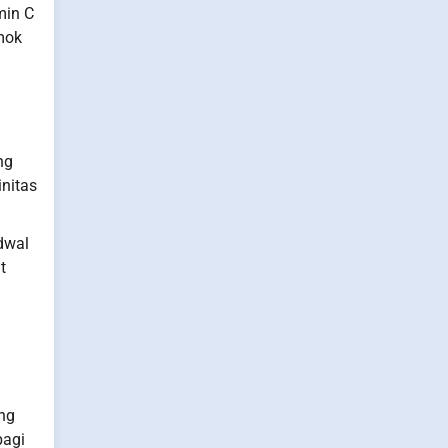
min C
mok
ng
initas
dwal
t
ang
bagi