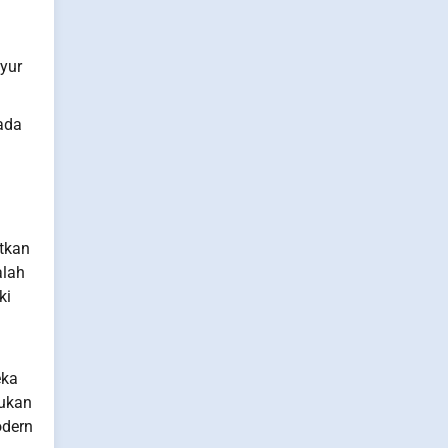
yur
pada
tkan
alah
ki
eka
bukan
odern