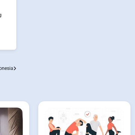
g
donesia