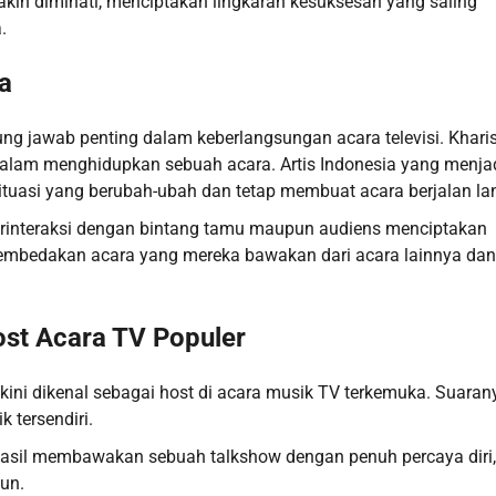
akin diminati, menciptakan lingkaran kesuksesan yang saling
.
a
gung jawab penting dalam keberlangsungan acara televisi. Khar
 dalam menghidupkan sebuah acara. Artis Indonesia yang menja
tuasi yang berubah-ubah dan tetap membuat acara berjalan lan
rinteraksi dengan bintang tamu maupun audiens menciptakan
bedakan acara yang mereka bawakan dari acara lainnya dan
ost Acara TV Populer
kini dikenal sebagai host di acara musik TV terkemuka. Suaran
 tersendiri.
berhasil membawakan sebuah talkshow dengan penuh percaya diri,
un.