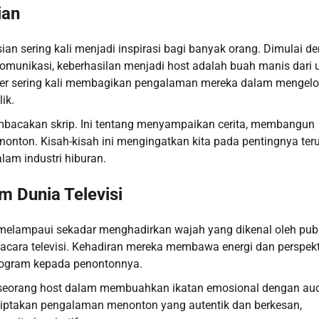
ian
isian sering kali menjadi inspirasi bagi banyak orang. Dimulai d
unikasi, keberhasilan menjadi host adalah buah manis dari 
puler sering kali membagikan pengalaman mereka dalam mengelo
ik.
bacakan skrip. Ini tentang menyampaikan cerita, membangun
onton. Kisah-kisah ini mengingatkan kita pada pentingnya ter
lam industri hiburan.
m Dunia Televisi
 melampaui sekadar menghadirkan wajah yang dikenal oleh publ
cara televisi. Kehadiran mereka membawa energi dan perspekt
rogram kepada penontonnya.
n seorang host dalam membuahkan ikatan emosional dengan au
nciptakan pengalaman menonton yang autentik dan berkesan,