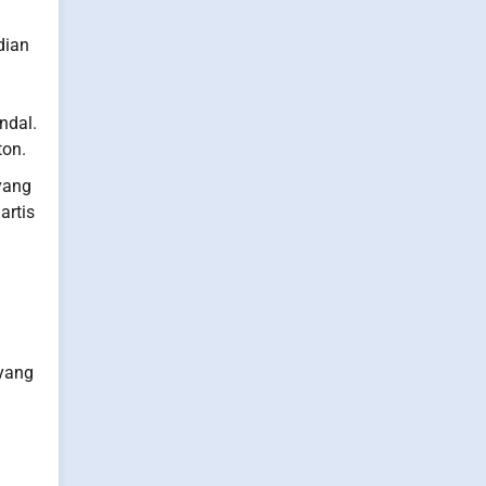
dian
ndal.
ton.
yang
artis
 yang