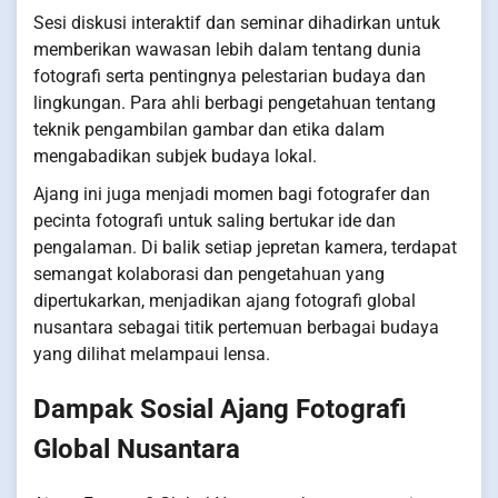
Sesi diskusi interaktif dan seminar dihadirkan untuk
memberikan wawasan lebih dalam tentang dunia
fotografi serta pentingnya pelestarian budaya dan
lingkungan. Para ahli berbagi pengetahuan tentang
teknik pengambilan gambar dan etika dalam
mengabadikan subjek budaya lokal.
Ajang ini juga menjadi momen bagi fotografer dan
pecinta fotografi untuk saling bertukar ide dan
pengalaman. Di balik setiap jepretan kamera, terdapat
semangat kolaborasi dan pengetahuan yang
dipertukarkan, menjadikan ajang fotografi global
nusantara sebagai titik pertemuan berbagai budaya
yang dilihat melampaui lensa.
Dampak Sosial Ajang Fotografi
Global Nusantara