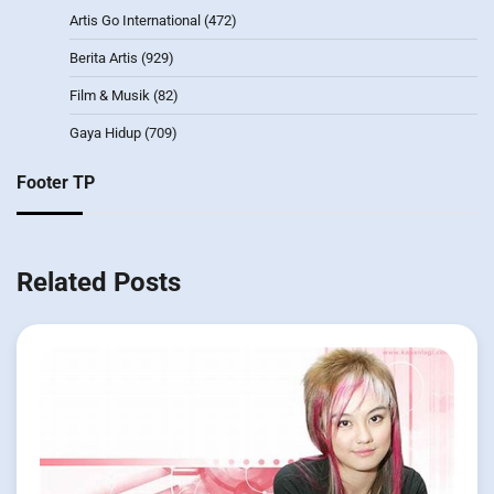
Artis Go International
(472)
Berita Artis
(929)
Film & Musik
(82)
Gaya Hidup
(709)
Footer TP
Related Posts