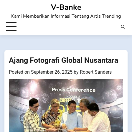
Skip
V-Banke
to
Kami Memberikan Informasi Tentang Artis Trending
content
Ajang Fotografi Global Nusantara
Posted on
September 26, 2025
by
Robert Sanders