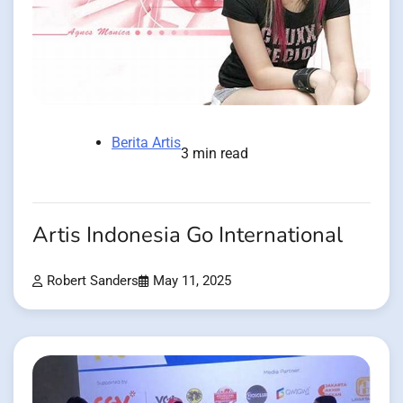
Berita Artis
3 min read
Artis Indonesia Go International
Robert Sanders
May 11, 2025